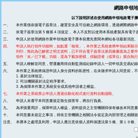
網路申領
以下說明詳述在使用網路申領地政電子謄
一、
本作業係依循電子簽章法，建置安全及可信賴之網路環境，透過網際網路申
二、
依電子簽章法第 5 條第 4 項規定， 本人不反對以使用本系統產製具有
三、
申請人於使用網路作業申領地政電子謄本前應先查閱本網站各項最新消息、
四、
申請人執行領件功能時，如點選「檢視」，本作業之系統會將申領結果顯示
列印，惟此為已解密之明文資料，已不符合電子簽章法第四條書面為之要件
領件「未／已下載」功能，逕為下載加密檔，供驗證者（或單位）親自執行
五、
申請人瞭解並同意，營運廠商得自動監測或紀錄申請人一切申領及交易紀錄
六、
本作業之系統將保證申請人身分資料的私密性，在未徵求申請人同意前，不
1. 基於法律規定。
2. 司法機關基於法定程序要求。
3. 為保障本作業之系統安全或其他申請者之權益。
七、
本作業之系統禁止申請人透過自動化程式進行資料自動擷取。
八、
申請人未遵守本同意書規定致生損害等，將自行負責。
九、
為求慎重周詳，保障申請人權益，資料提供之主管機關得保有修改本同意書
十、
本同意書未規定之事項，得依主管機關之相關法令規定及內部管理之相關規
注意、
本謄本之處理及利用，申請人應注意依個人資料保護法第５條、第１９條、